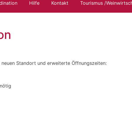
ination
Hilfe
Kontakt
Tourismus /Weinwirtsc
on
n neuen Standort und erweiterte Öffnungszeiten:
nötig