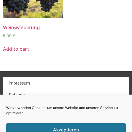
Weinwanderung
5,00
€
Add to cart
Impressum
Satzung
Gemeinnützigkeit
Wir verwenden Cookies, um unsere Website und unseren Service zu
optimieren.
Datenschutz
Akzeptieren
Cookie-Richtlinie (EU)